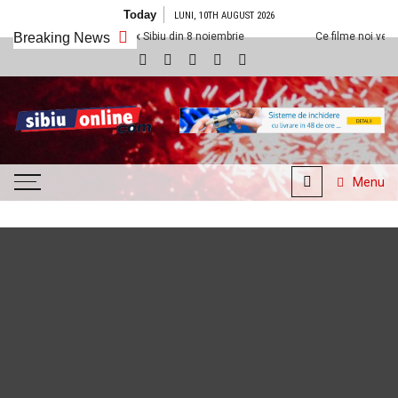
Skip to content
Today
LUNI, 10TH AUGUST 2026
la Cineplexx Sibiu din 8 noiembrie
Breaking News
Ce filme noi vedem la Cineplexx S
SibiuOnline.com
… locatii si evenimente din
Sibiu!!!
Menu