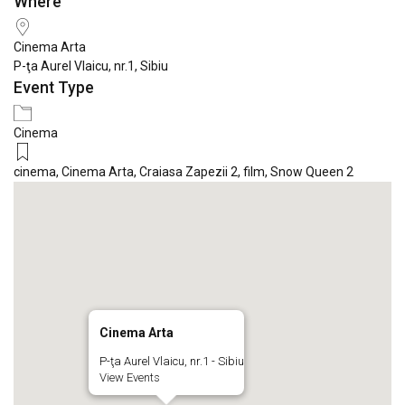
Where
Download ICS
Google Calendar
iCale
Cinema Arta
P-ţa Aurel Vlaicu, nr.1, Sibiu
Event Type
Cinema
cinema
,
Cinema Arta
,
Craiasa Zapezii 2
,
film
,
Snow Queen 2
Cinema Arta
P-ţa Aurel Vlaicu, nr.1 - Sibiu
View Events