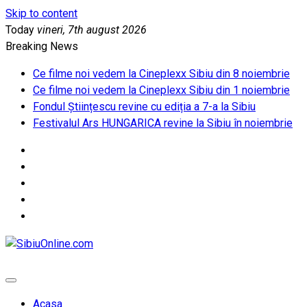
Skip to content
Today
vineri, 7th august 2026
Breaking News
Ce filme noi vedem la Cineplexx Sibiu din 8 noiembrie
Ce filme noi vedem la Cineplexx Sibiu din 1 noiembrie
Fondul Științescu revine cu ediția a 7-a la Sibiu
Festivalul Ars HUNGARICA revine la Sibiu în noiembrie
SibiuOnline.com
… locatii si evenimente din Sibiu!!!
Acasa