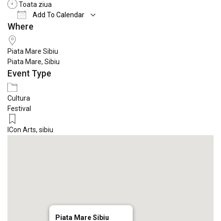
Toata ziua
Add To Calendar
Where
Download ICS
Google Calendar
iCale
Piata Mare Sibiu
Piata Mare, Sibiu
Event Type
Cultura
Festival
ICon Arts
,
sibiu
Piata Mare Sibiu