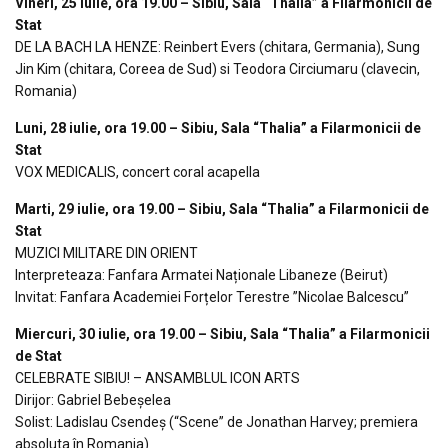
Vineri, 25 iulie, ora 19.00 – Sibiu, Sala “Thalia” a Filarmonicii de
Stat
DE LA BACH LA HENZE: Reinbert Evers (chitara, Germania), Sung
Jin Kim (chitara, Coreea de Sud) si Teodora Circiumaru (clavecin,
Romania)
Luni, 28 iulie, ora 19.00 – Sibiu, Sala “Thalia” a Filarmonicii de
Stat
VOX MEDICALIS, concert coral acapella
Marti, 29 iulie, ora 19.00 – Sibiu, Sala “Thalia” a Filarmonicii de
Stat
MUZICI MILITARE DIN ORIENT
Interpreteaza: Fanfara Armatei Naționale Libaneze (Beirut)
Invitat:
Fanfara
Academiei
Forțelor Terestre
”Nicolae Balcescu”
Miercuri, 30 iulie, ora 19.00 – Sibiu, Sala “Thalia” a Filarmonicii
de Stat
CELEBRATE SIBIU! – ANSAMBLUL ICON ARTS
Dirijor: Gabriel Bebeșelea
Solist: Ladislau
Csendeș (“Scene” de Jonathan Harvey; premiera
absoluta în Romania)