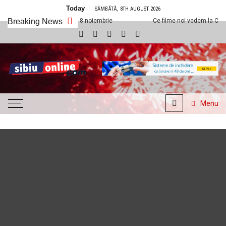
Skip to content
Today
SÂMBĂTĂ, 8TH AUGUST 2026
exx Sibiu din 8 noiembrie
Breaking News
Ce filme noi vedem la Cineplexx Sibiu din
SibiuOnline.com
… locatii si evenimente din
Sibiu!!!
Menu