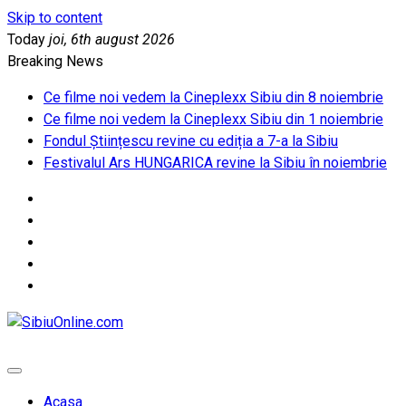
Skip to content
Today
joi, 6th august 2026
Breaking News
Ce filme noi vedem la Cineplexx Sibiu din 8 noiembrie
Ce filme noi vedem la Cineplexx Sibiu din 1 noiembrie
Fondul Științescu revine cu ediția a 7-a la Sibiu
Festivalul Ars HUNGARICA revine la Sibiu în noiembrie
SibiuOnline.com
… locatii si evenimente din Sibiu!!!
Acasa