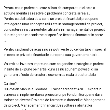
Pentru ca un proiect nu este o lista de cumparaturi ci este o
actiune menita sa rezolve o problema concreta si reala….
Pentru ca abilitatea de a scrie un proiect finantabil presupune
intelegerea unor concepte utilizate in managementul de proiect,
cunoasterea instrumentelor utilizate in managementul de proiect,
si intelegerea mecanismelor specifice fiecarui finantator in parte
….
Pentru ca planul de acasa nu se potriveste cu cel din targ in special
in ceea ce priveste finantarile europene sau guvernamentale….
Va invit sa invatam impreuna cum sa gandim strategic un proiect
inainte de a-l pune pe hartie, cum sa nu spunem povesti, ci sa
generam efecte de crestere economica reala si sustenabila.
Cu cine?
Cu Rosian Manuela Teodora – Trainer acreditat ANC – expert in
scrierea si implementarea proiectelor pe Fonduri Europene dar si
trainer pe diverse Proiecte de formare in domeniile: Management
de proiect, Management financiar; Dezvoltarea abilitatilor