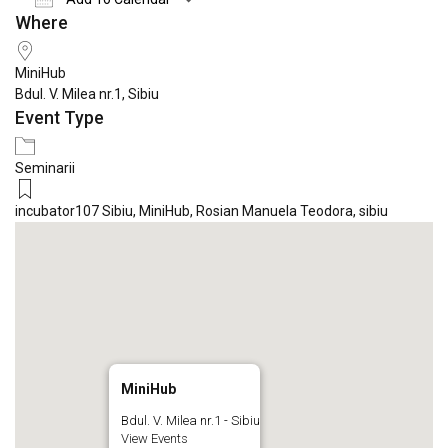
Where
Download ICS
Google Calendar
iCale
MiniHub
Bdul. V. Milea nr.1, Sibiu
Event Type
Seminarii
incubator107 Sibiu
,
MiniHub
,
Rosian Manuela Teodora
,
sibiu
MiniHub
Bdul. V. Milea nr.1 - Sibiu
View Events