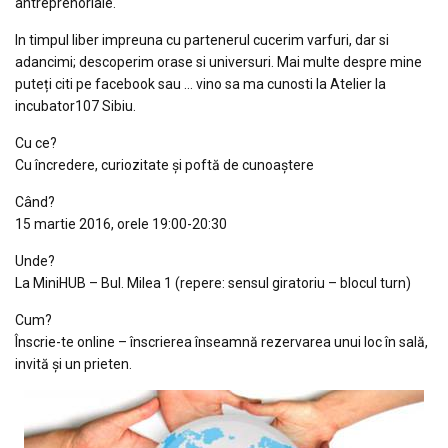
antreprenoriale.
In timpul liber impreuna cu partenerul cucerim varfuri, dar si
adancimi; descoperim orase si universuri. Mai multe despre mine
puteți citi pe facebook sau … vino sa ma cunosti la Atelier la
incubator107 Sibiu.
Cu ce?
Cu încredere, curiozitate și poftă de cunoaștere
Când?
15 martie 2016, orele 19:00-20:30
Unde?
La MiniHUB – Bul. Milea 1 (repere: sensul giratoriu – blocul turn)
Cum?
Înscrie-te online – înscrierea înseamnă rezervarea unui loc în sală,
invită și un prieten.