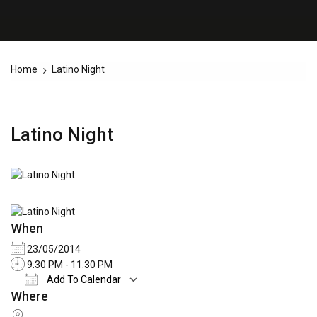
Home
Latino Night
Latino Night
When
23/05/2014
9:30 PM - 11:30 PM
Add To Calendar
Where
Download ICS
Google Calendar
iCale