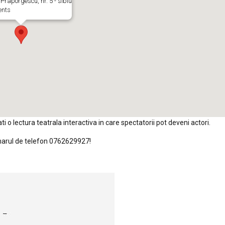
Praporgescu, nr. 5 - sibiu
ents
i o lectura teatrala interactiva in care spectatorii pot deveni actori.
marul de telefon 0762629927!