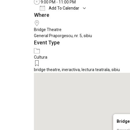
9:00 PM - 11:00 PM
Add To Calendar
Where
Download ICS
Google Calendar
Bridge Theatre
General Praporgescu, nr. 5, sibiu
Event Type
Cultura
bridge theatre
,
ineractiva
,
lectura teatrala
,
sibiu
Bridge