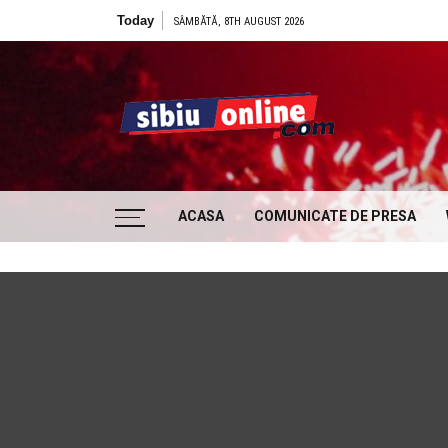
Skip to content
Today
SÂMBĂTĂ, 8TH AUGUST 2026
Sibiu
… locatii si evenimente din Sibiu!!!
ACASA
COMUNICATE DE PRESA