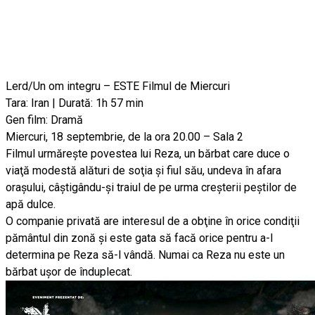
Lerd/Un om integru – ESTE Filmul de Miercuri
Tara: Iran | Durată: 1h 57 min
Gen film: Dramă
Miercuri, 18 septembrie, de la ora 20.00 – Sala 2
Filmul urmăreşte povestea lui Reza, un bărbat care duce o
viaţă modestă alături de soţia şi fiul său, undeva în afara
oraşului, câştigându-şi traiul de pe urma creşterii peştilor de
apă dulce.
O companie privată are interesul de a obţine în orice condiţii
pământul din zonă şi este gata să facă orice pentru a-l
determina pe Reza să-l vândă. Numai ca Reza nu este un
bărbat uşor de înduplecat.