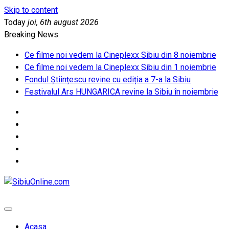
Skip to content
Today
joi, 6th august 2026
Breaking News
Ce filme noi vedem la Cineplexx Sibiu din 8 noiembrie
Ce filme noi vedem la Cineplexx Sibiu din 1 noiembrie
Fondul Științescu revine cu ediția a 7-a la Sibiu
Festivalul Ars HUNGARICA revine la Sibiu în noiembrie
SibiuOnline.com
… locatii si evenimente din Sibiu!!!
Acasa