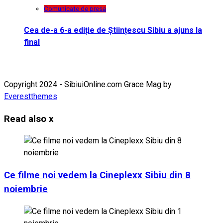
Comunicate de presa
Cea de-a 6-a ediție de Științescu Sibiu a ajuns la
final
Copyright 2024 - SibiuiOnline.com Grace Mag by
Everestthemes
Read also
x
Ce filme noi vedem la Cineplexx Sibiu din 8
noiembrie