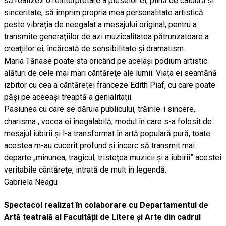
să realizez o reinterpretare a pieselor ei, plină de caldură şi
sinceritate, să imprim propria mea personalitate artistică
peste vibraţia de neegalat a mesajului original, pentru a
transmite generaţiilor de azi muzicalitatea pătrunzatoare a
creaţiilor ei, încărcată de sensibilitate şi dramatism.
Maria Tănase poate sta oricând pe acelaşi podium artistic
alături de cele mai mari cântăreţe ale lumii. Viaţa ei seamănă
izbitor cu cea a cântăreţei franceze Edith Piaf, cu care poate
păşi pe aceeaşi treaptă a genialitaţii.
Pasiunea cu care se dăruia publicului, trăirile-i sincere,
charisma , vocea ei inegalabilă, modul în care s-a folosit de
mesajul iubirii şi l-a transformat în artă populară pură, toate
acestea m-au cucerit profund şi încerc să transmit mai
departe „minunea, tragicul, tristeţea muzicii şi a iubirii” acestei
veritabile cântăreţe, intrată de mult in legendă.
Gabriela Neagu
Spectacol realizat în colaborare cu Departamentul de
Artă teatrală al Facultății de Litere și Arte din cadrul