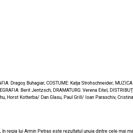
AFIA: Dragoş Buhagiar; COSTUME: Katja Strohschneider; MUZI
EGRAFIA: Berit Jentzsch; DRAMATURG: Verena Eitel; DISTRIBUȚIA
u, Horst Kotterba/ Dan Glasu, Paul Grill/ Ioan Paraschiv, Cristi
 în regia lui Armin Petras este rezultatul unuia dintre cele mai 