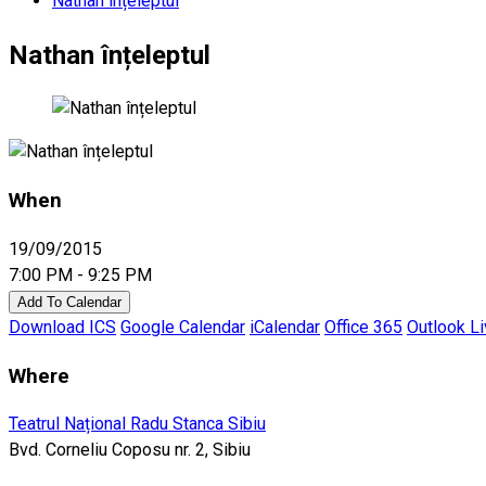
Nathan înțeleptul
Nathan înțeleptul
When
19/09/2015
7:00 PM - 9:25 PM
Add To Calendar
Download ICS
Google Calendar
iCalendar
Office 365
Outlook L
Where
Teatrul Național Radu Stanca Sibiu
Bvd. Corneliu Coposu nr. 2, Sibiu