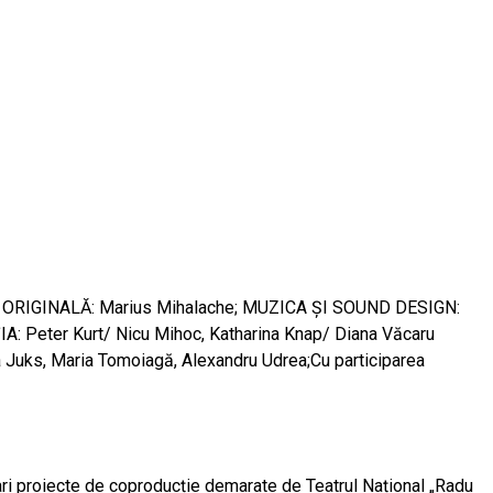
CA ORIGINALĂ: Marius Mihalache; MUZICA ȘI SOUND DESIGN:
: Peter Kurt/ Nicu Mihoc, Katharina Knap/ Diana Văcaru
na Juks, Maria Tomoiagă, Alexandru Udrea;Cu participarea
mari proiecte de coproducție demarate de Teatrul Național „Radu