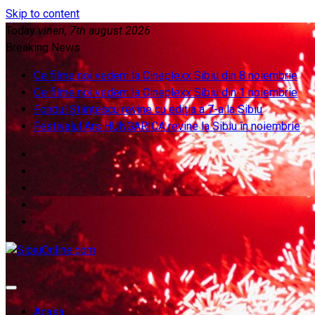
Skip to content
Today
vineri, 7th august 2026
Breaking News
Ce filme noi vedem la Cineplexx Sibiu din 8 noiembrie
Ce filme noi vedem la Cineplexx Sibiu din 1 noiembrie
Fondul Științescu revine cu ediția a 7-a la Sibiu
Festivalul Ars HUNGARICA revine la Sibiu în noiembrie
SibiuOnline.com
… locatii si evenimente din Sibiu!!!
Acasa