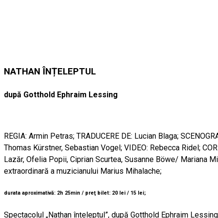
NATHAN ÎNȚELEPTUL
după Gotthold Ephraim Lessing
REGIA: Armin Petras; TRADUCERE DE: Lucian Blaga; SCENOGR
Thomas Kürstner, Sebastian Vogel; VIDEO: Rebecca Ridel; COR
Lazăr, Ofelia Popii, Ciprian Scurtea, Susanne Böwe/ Mariana Mih
extraordinară a muzicianului Marius Mihalache;
durata aproximativă: 2h 25min / preţ bilet: 20 lei / 15 lei;
Spectacolul „Nathan înțeleptul”, după Gotthold Ephraim Lessing,