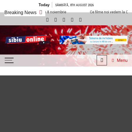
Skip to content
Today
SÂMBĂTĂ, 8TH AUGUST 2026
lexx Sibiu din 8 noiembrie
Breaking News
Ce filme noi vedem la Cineplexx Sibiu di
SibiuOnline.com
… locatii si evenimente din
Sibiu!!!
Menu