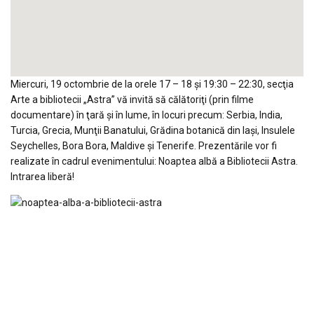
Miercuri, 19 octombrie de la orele 17 – 18 şi 19:30 – 22:30, secţia
Arte a bibliotecii „Astra” vă invită să călătoriţi (prin filme
documentare) în ţară şi în lume, în locuri precum: Serbia, India,
Turcia, Grecia, Munţii Banatului, Grădina botanică din Iaşi, Insulele
Seychelles, Bora Bora, Maldive şi Tenerife. Prezentările vor fi
realizate în cadrul evenimentului: Noaptea albă a Bibliotecii Astra.
Intrarea liberă!