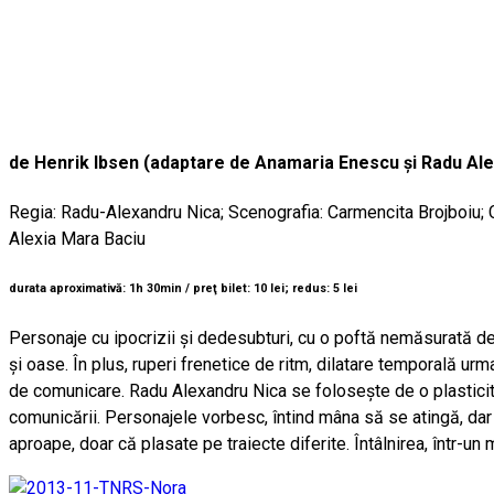
de Henrik Ibsen (adaptare de Anamaria Enescu şi Radu Ale
Regia: Radu-Alexandru Nica; Scenografia: Carmencita Brojboiu; C
Alexia Mara Baciu
durata aproximativă: 1h 30min / preţ bilet: 10 lei; redus: 5 lei
Personaje cu ipocrizii şi dedesubturi, cu o poftă nemăsurată de
şi oase. În plus, ruperi frenetice de ritm, dilatare temporală u
de comunicare. Radu Alexandru Nica se foloseşte de o plasticitat
comunicării. Personajele vorbesc, întind mâna să se atingă, dar mâ
aproape, doar că plasate pe traiecte diferite. Întâlnirea, într-un