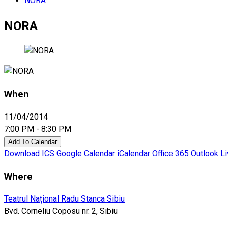
NORA
NORA
When
11/04/2014
7:00 PM - 8:30 PM
Add To Calendar
Download ICS
Google Calendar
iCalendar
Office 365
Outlook L
Where
Teatrul Național Radu Stanca Sibiu
Bvd. Corneliu Coposu nr. 2, Sibiu