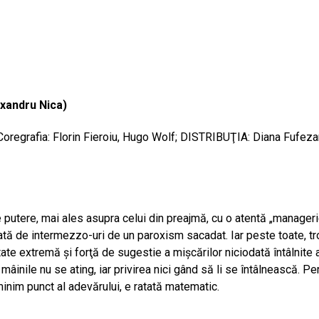
xandru Nica)
oregrafia: Florin Fieroiu, Hugo Wolf; DISTRIBUŢIA: Diana Fufezan
 putere, mai ales asupra celui din preajmă, cu o atentă „manageri
rmată de intermezzo-uri de un paroxism sacadat. Iar peste toate, t
e extremă şi forţă de sugestie a mişcărilor niciodată întâlnite al
inile nu se ating, iar privirea nici gând să li se întâlnească. Per
 minim punct al adevărului, e ratată matematic.