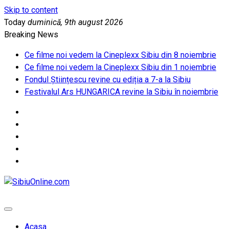
Skip to content
Today
duminică, 9th august 2026
Breaking News
Ce filme noi vedem la Cineplexx Sibiu din 8 noiembrie
Ce filme noi vedem la Cineplexx Sibiu din 1 noiembrie
Fondul Științescu revine cu ediția a 7-a la Sibiu
Festivalul Ars HUNGARICA revine la Sibiu în noiembrie
SibiuOnline.com
… locatii si evenimente din Sibiu!!!
Acasa