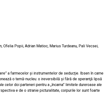
, Ofelia Popii, Adrian Matioc, Marius Turdeanu, Pali Vecsei,
ere” a farmecelor şi instrumentelor de seducţie. Ibsen în carne
ronează o temă-nucleu: o ireversibilă şi fără de speranţă lipsă
e celor doi parteneri pentru a „încarna” limitele dureroase ale
spectiva e de o stranie picturalitate, corpurile lor sunt foarte