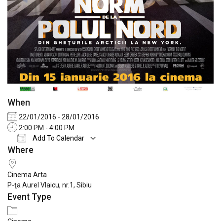
When
22/01/2016 - 28/01/2016
2:00 PM - 4:00 PM
Add To Calendar
Where
Download ICS
Google Calendar
iCale
Cinema Arta
P-ţa Aurel Vlaicu, nr.1, Sibiu
Event Type