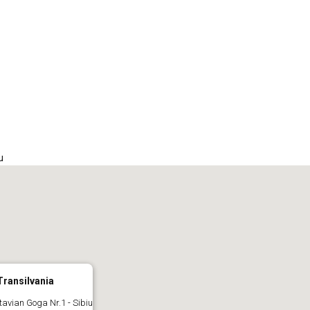
iCalendar
Office 365
Out
u
Transilvania
ctavian Goga Nr.1 - Sibiu