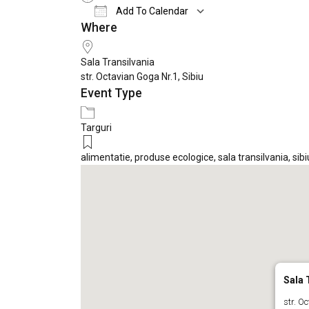
Add To Calendar
Where
Download ICS
Google Calendar
Sala Transilvania
str. Octavian Goga Nr.1, Sibiu
Event Type
Targuri
alimentatie
,
produse ecologice
,
sala transilvania
,
sibi
Sala 
str. O