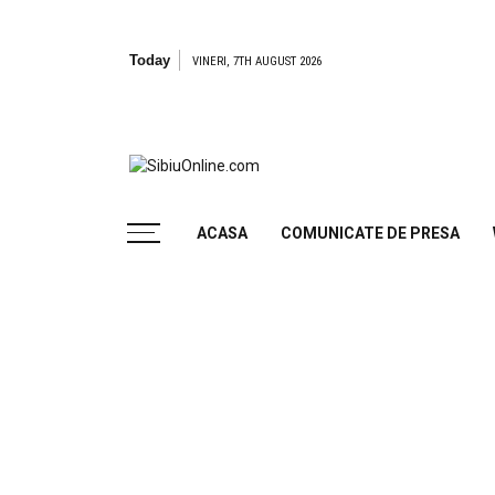
Skip
to
content
Today
VINERI, 7TH AUGUST 2026
SibiuOnline.com
… locatii si evenimente din Sibiu!!!
ACASA
COMUNICATE DE PRESA