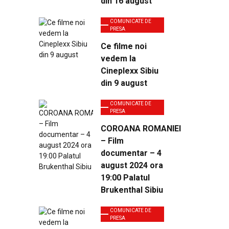
din 16 august
COMUNICATE DE
PRESA
Ce filme noi
vedem la
Cineplexx Sibiu
din 9 august
COMUNICATE DE
PRESA
COROANA ROMANIEI
– Film
documentar – 4
august 2024 ora
19:00 Palatul
Brukenthal Sibiu
COMUNICATE DE
PRESA