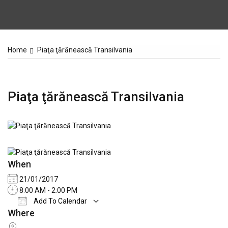
Home
Piaţa ţărănească Transilvania
Piaţa ţărănească Transilvania
When
21/01/2017
8:00 AM - 2:00 PM
Add To Calendar
Where
Download ICS
Google Calendar
iCale