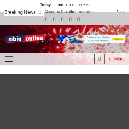
Skip to content
Today
LUNI, 10TH AUGUST 2026
oi vedem la Cineplexx Sibiu din 1 noiembrie
Breaking News
Fondul Științescu revine 
SibiuOnline.com
… locatii si evenimente din
Sibiu!!!
Menu