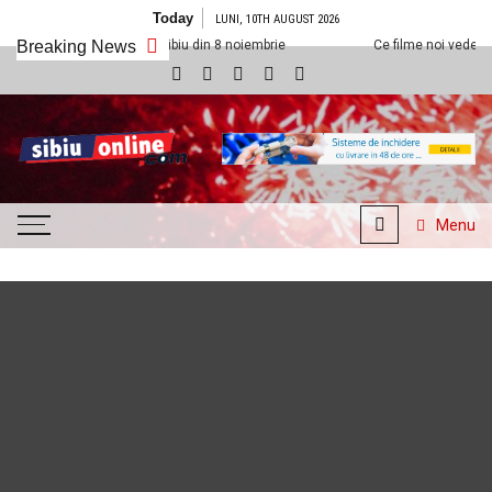
Skip to content
Today
LUNI, 10TH AUGUST 2026
a Cineplexx Sibiu din 8 noiembrie
Breaking News
Ce filme noi vedem la Cineplexx Si
SibiuOnline.com
… locatii si evenimente din
Sibiu!!!
Menu