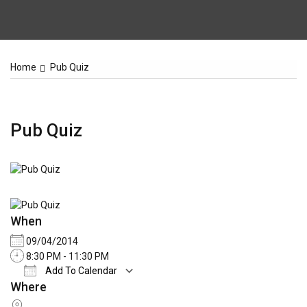
Home
Pub Quiz
Pub Quiz
When
09/04/2014
8:30 PM - 11:30 PM
Add To Calendar
Where
Download ICS
Google Calendar
iCale