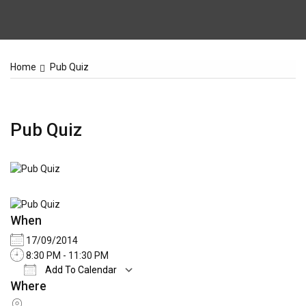
Home
Pub Quiz
Pub Quiz
When
17/09/2014
8:30 PM - 11:30 PM
Add To Calendar
Where
Download ICS
Google Calendar
iCale