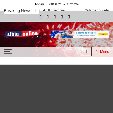
Skip to content
Today
VINERI, 7TH AUGUST 2026
 Cineplexx Sibiu din 8 noiembrie
Breaking News
Ce filme noi vedem la Cineplexx Sib
SibiuOnline.com
… locatii si evenimente din
Sibiu!!!
Menu