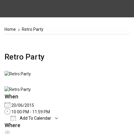
Home
Retro Party
Retro Party
When
20/06/2015
10:00 PM - 11:59 PM
Add To Calendar
Where
Download ICS
Google Calendar
iCale