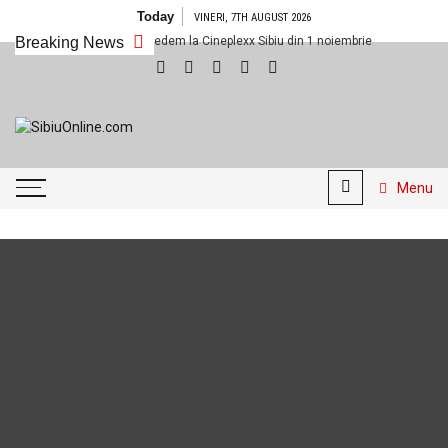
Skip to content
Today
VINERI, 7TH AUGUST 2026
Breaking News
Ce filme noi vedem la Cineplexx Sibiu din 1 noiembrie
Fondul
SibiuOnline.com
… locatii si evenimente din
Sibiu!!!
Menu