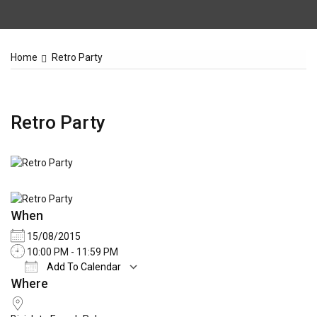
Home
Retro Party
Retro Party
When
15/08/2015
10:00 PM - 11:59 PM
Add To Calendar
Where
Download ICS
Google Calendar
iCale