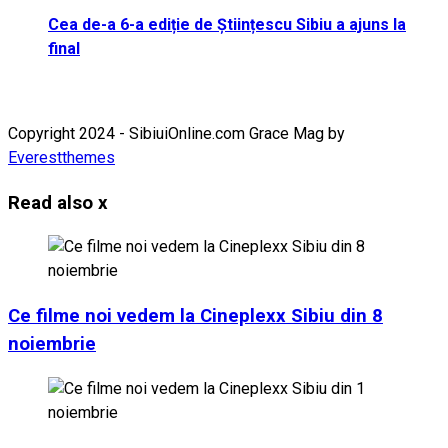
Cea de-a 6-a ediție de Științescu Sibiu a ajuns la
final
Copyright 2024 - SibiuiOnline.com Grace Mag by
Everestthemes
Read also
x
Ce filme noi vedem la Cineplexx Sibiu din 8
noiembrie