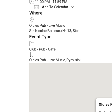
11:00 PM - 11:59 PM
Add To Calendar
Where
Download ICS
Google Calendar
Oldies Pub - Live Music
Str. Nicolae Balcescu Nr. 13, Sibiu
Event Type
Club - Pub - Cafe
Oldies Pub - Live Music
,
Rym
,
sibiu
Oldies P