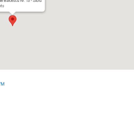
ae Balcescu Nr. 13 - Sibiu
nts