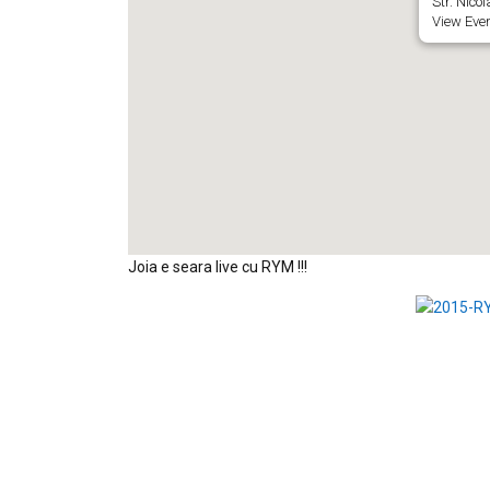
Str. Nicol
View Eve
Joia e seara live cu RYM !!!