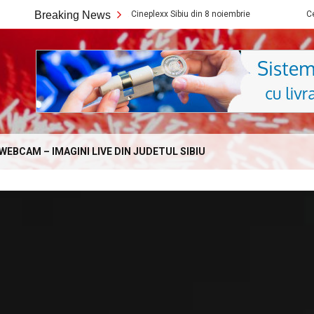
Ce filme noi vedem la Cineplexx Sibiu din 8 noiembrie
Breaking News
Ce filme noi
Online.com
WEBCAM – IMAGINI LIVE DIN JUDETUL SIBIU