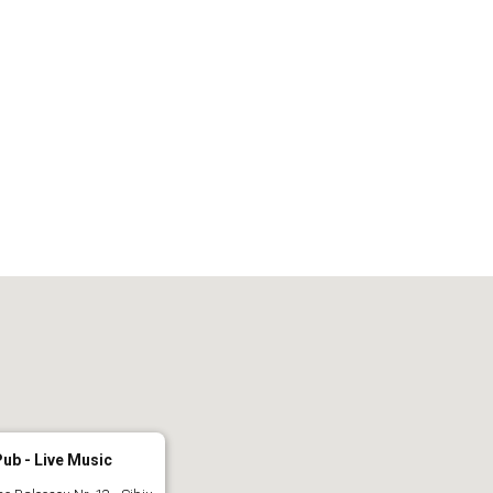
iCalendar
Office 365
Out
ub - Live Music