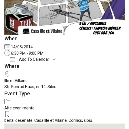
When
14/05/2014
6:30 PM - 9:00 PM
Add To Calendar
Where
Download ICS
Google Calendar
iCale
Ille et Villaine
Str. Konrad Haas, nr. 14, Sibiu
Event Type
Alte evenimente
benzi desenate
,
Casa Ille et Vilaine
,
Comics
,
sibiu