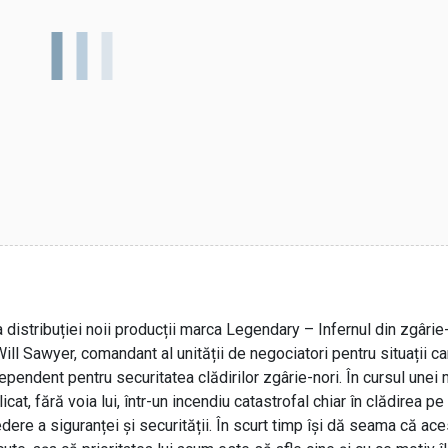
istribuției noii producții marca Legendary – Infernul din zgârie-
Will Sawyer, comandant al unității de negociatori pentru situații ca
pendent pentru securitatea clădirilor zgârie-nori. În cursul unei 
at, fără voia lui, într-un incendiu catastrofal chiar în clădirea pe
re a siguranței și securității. În scurt timp își dă seama că ace