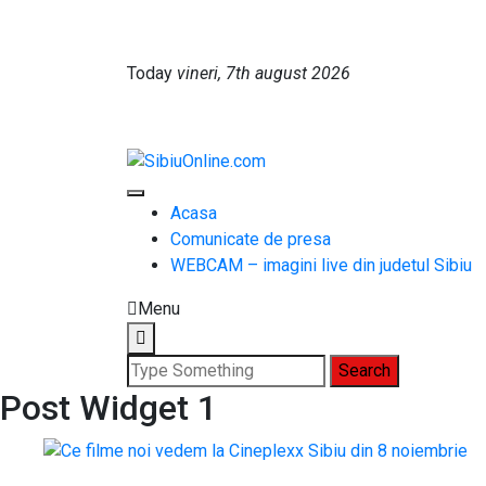
Skip
to
content
Today
vineri, 7th august 2026
SibiuOnline.com
… locatii si evenimente din Sibiu!!!
Acasa
Comunicate de presa
WEBCAM – imagini live din judetul Sibiu
Menu
Search
for:
Post Widget 1