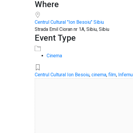
Where
Download ICS
Google Calendar
iCalendar
Office 365
Outlook Live
Centrul Cultural "Ion Besoiu" Sibiu
Strada Emil Cioran nr 1A, Sibiu, Sibiu
Event Type
Cinema
Centrul Cultural Ion Besoiu
,
cinema
,
film
,
Infernu