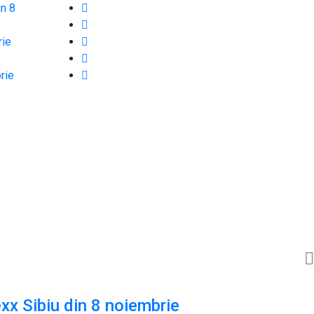
in 8
rie
rie
xx Sibiu din 8 noiembrie