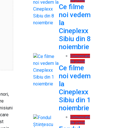
de presa
Ce filme
noi vedem
la
Cineplexx
Sibiu din 8
noiembrie
Comunicate
de presa
Ce filme
noi vedem
la
Cineplexx
nori,
Sibiu din 1
re
noiembrie
misiuni
 care
Comunicate
st
de presa