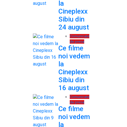
la
Cineplexx
Sibiu din
24 august
Comunicate
de presa
Ce filme
noi vedem
la
Cineplexx
Sibiu din
16 august
Comunicate
de presa
Ce filme
noi vedem
la