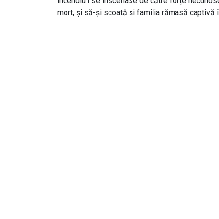
incendiu i se înscenase de către forțe necunoscu
mort, și să-și scoată și familia rămasă captivă î