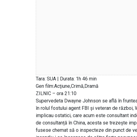
Tara: SUA | Durata: 1h 46 min
Gen film:Acţiune,Crimă,Dramă
ZILNIC – ora 21:10
Supervedeta Dwayne Johnson se află în fruntea d
în rolul fostului agent FBI și veteran de război, 
implicau ostatici, care acum este consultant inde
de consultanță în China, acesta se trezește implic
fusese chemat să o inspecteze din punct de vede