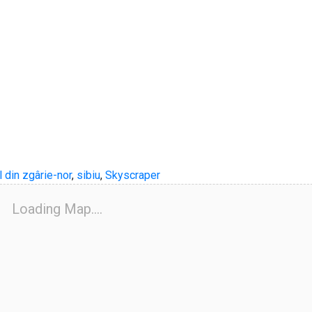
l din zgârie-nor
,
sibiu
,
Skyscraper
Loading Map....