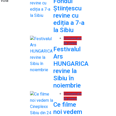
Fondul
 voia
Științescu
revine cu
ediția a 7-a
la Sibiu
Comunicate
de presa
Festivalul
Ars
HUNGARICA
revine la
Sibiu în
noiembrie
Comunicate
de presa
Ce filme
noi vedem