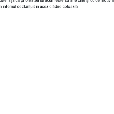
te, așa că prioritatea lui acum este să afle cine și cu ce motiv îl
n infernul dezlănțuit în acea clădire colosală.