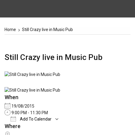
Home
Still Crazy live in Music Pub
Still Crazy live in Music Pub
When
19/08/2015
9:00 PM - 11:30 PM
Add To Calendar
Where
Download ICS
Google Calendar
iCale