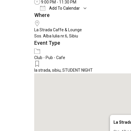
9:00 PM - 11:30 PM
Add To Calendar
Where
Download ICS
Google Calendar
La Strada Caffe & Lounge
Sos. Alba Iulia nr.6, Sibiu
Event Type
Club - Pub - Cafe
la strada
,
sibiu
,
STUDENT NIGHT
La Strad