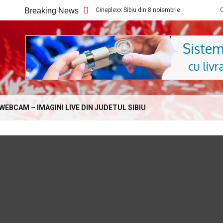
Ce filme noi vedem la Cineplexx Sibiu din 8 noiembrie
Breaking News
Ce filme no
Online.com
WEBCAM – IMAGINI LIVE DIN JUDETUL SIBIU