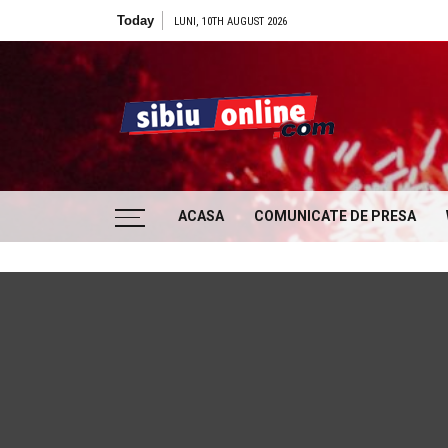
Skip to content
Today
LUNI, 10TH AUGUST 2026
Sibiu
… locatii si evenimente din Sibiu!!!
ACASA
COMUNICATE DE PRESA