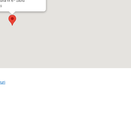
ulia nr.6 - Sibiu
s