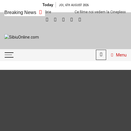
Skip
Today
JOI, 6TH AUGUST 2026
to
neplexx Sibiu din 8 noiembrie
Breaking News
Ce filme noi vedem la Cineplexx Sibiu 
content
SibiuOnline.com
… locatii si evenimente din
Sibiu!!!
Menu