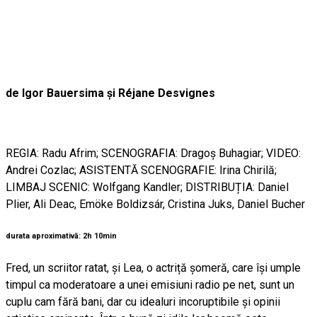
de Igor Bauersima şi Réjane Desvignes
REGIA: Radu Afrim; SCENOGRAFIA: Dragoş Buhagiar; VIDEO:
Andrei Cozlac; ASISTENTĂ SCENOGRAFIE: Irina Chirilă;
LIMBAJ SCENIC: Wolfgang Kandler; DISTRIBUȚIA: Daniel
Plier, Ali Deac, Emöke Boldizsár, Cristina Juks, Daniel Bucher
durata aproximativă: 2h 10min
Fred, un scriitor ratat, și Lea, o actriță șomeră, care își umple
timpul ca moderatoare a unei emisiuni radio pe net, sunt un
cuplu cam fără bani, dar cu idealuri incoruptibile şi opinii