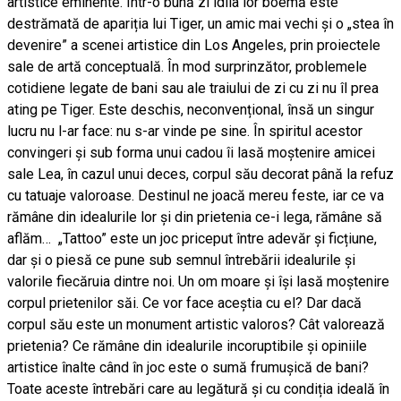
artistice eminente. Într-o bună zi idila lor boemă este
destrămată de apariția lui Tiger, un amic mai vechi şi o „stea în
devenire” a scenei artistice din Los Angeles, prin proiectele
sale de artă conceptuală. În mod surprinzător, problemele
cotidiene legate de bani sau ale traiului de zi cu zi nu îl prea
ating pe Tiger. Este deschis, neconvențional, însă un singur
lucru nu l-ar face: nu s-ar vinde pe sine. În spiritul acestor
convingeri și sub forma unui cadou îi lasă moștenire amicei
sale Lea, în cazul unui deces, corpul său decorat până la refuz
cu tatuaje valoroase. Destinul ne joacă mereu feste, iar ce va
rămâne din idealurile lor și din prietenia ce-i lega, rămâne să
aflăm… „Tattoo” este un joc priceput între adevăr și ficțiune,
dar şi o piesă ce pune sub semnul întrebării idealurile și
valorile fiecăruia dintre noi. Un om moare şi îşi lasă moștenire
corpul prietenilor săi. Ce vor face aceștia cu el? Dar dacă
corpul său este un monument artistic valoros? Cât valorează
prietenia? Ce rămâne din idealurile incoruptibile şi opiniile
artistice înalte când în joc este o sumă frumuşică de bani?
Toate aceste întrebări care au legătură şi cu condiția ideală în