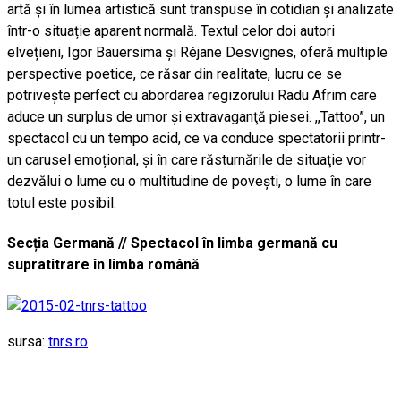
artă și în lumea artistică sunt transpuse în cotidian și analizate
într-o situație aparent normală. Textul celor doi autori
elvețieni, Igor Bauersima și Réjane Desvignes, oferă multiple
perspective poetice, ce răsar din realitate, lucru ce se
potrivește perfect cu abordarea regizorului Radu Afrim care
aduce un surplus de umor şi extravaganţă piesei. ,,Tattoo”, un
spectacol cu un tempo acid, ce va conduce spectatorii printr-
un carusel emoțional, şi în care răsturnările de situaţie vor
dezvălui o lume cu o multitudine de poveşti, o lume în care
totul este posibil.
Secția Germană // Spectacol în limba germană cu
supratitrare în limba română
sursa:
tnrs.ro