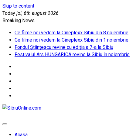
Skip to content
Today
joi, 6th august 2026
Breaking News
Ce filme noi vedem la Cineplexx Sibiu din 8 noiembrie
Ce filme noi vedem la Cineplexx Sibiu din 1 noiembrie
Fondul Științescu revine cu ediția a 7-a la Sibiu
Festivalul Ars HUNGARICA revine la Sibiu în noiembrie
SibiuOnline.com
… locatii si evenimente din Sibiu!!!
Acasa