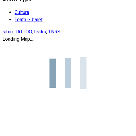
Cultura
Teatru - balet
sibiu
,
TATTOO
,
teatru
,
TNRS
Loading Map....