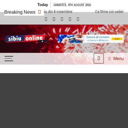
Skip to content
Today
SÂMBĂTĂ, 8TH AUGUST 2026
 Cineplexx Sibiu din 8 noiembrie
Breaking News
Ce filme noi vedem la Cineplexx Sib
SibiuOnline.com
… locatii si evenimente din
Sibiu!!!
Menu