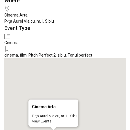
Where
Download ICS
Google Calendar
iCale
Cinema Arta
P-ţa Aurel Vlaicu, nr.1, Sibiu
Event Type
Cinema
cinema
,
film
,
Pitch Perfect 2
,
sibiu
,
Tonul perfect
Cinema Arta
P-ţa Aurel Vlaicu, nr.1 - Sibiu
View Events