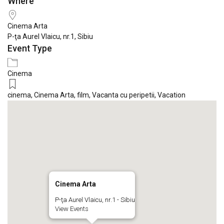
Where
Download ICS
Google Calendar
iCale
Cinema Arta
P-ţa Aurel Vlaicu, nr.1, Sibiu
Event Type
Cinema
cinema
,
Cinema Arta
,
film
,
Vacanta cu peripetii
,
Vacation
Cinema Arta
P-ţa Aurel Vlaicu, nr.1 - Sibiu
View Events