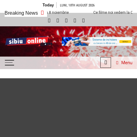
Skip to content
Today
LUNI, 10TH AUGUST 2026
xx Sibiu din 8 noiembrie
Breaking News
Ce filme noi vedem la Cineplexx Sibiu din 1
SibiuOnline.com
… locatii si evenimente din
Sibiu!!!
Menu