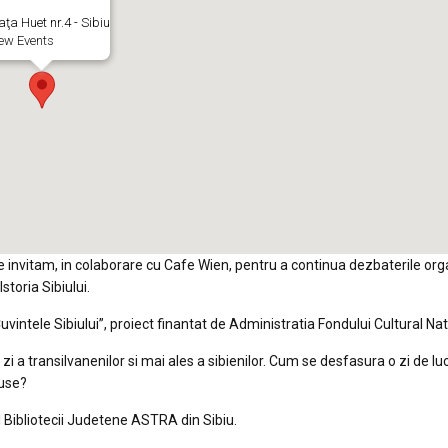
aţa Huet nr.4 - Sibiu
ew Events
e invitam, in colaborare cu Cafe Wien, pentru a continua dezbaterile or
toria Sibiului.
vintele Sibiului”, proiect finantat de Administratia Fondului Cultural Nat
 zi a transilvanenilor si mai ales a sibienilor. Cum se desfasura o zi de lu
puse?
ul Bibliotecii Judetene ASTRA din Sibiu.