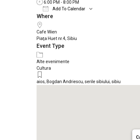
6:00 PM - 8:00 PM
Add To Calendar
Where
Download ICS
Google Calendar
Cafe Wien
Piaţa Huet nr.4, Sibiu
Event Type
Alte evenimente
Cultura
aios
,
Bogdan Andriescu
,
serile sibiului
,
sibiu
C