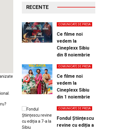
RECENTE
COMUNICATE DE PRESA
Ce filme noi
vedem la
Cineplexx Sibiu
din 8 noiembrie
COMUNICATE DE PRESA
Ce filme noi
ganizate
vedem la
Cineplexx Sibiu
ional.
din 1 noiembrie
cru?
COMUNICATE DE PRESA
Fondul Științescu
revine cu ediția a