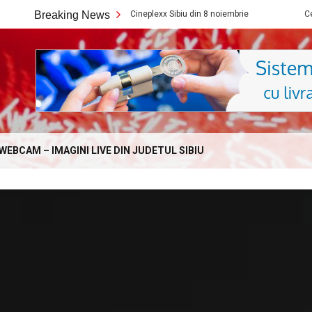
Ce filme noi vedem la Cineplexx Sibiu din 8 noiembrie
Breaking News
Ce filme noi
Online.com
WEBCAM – IMAGINI LIVE DIN JUDETUL SIBIU