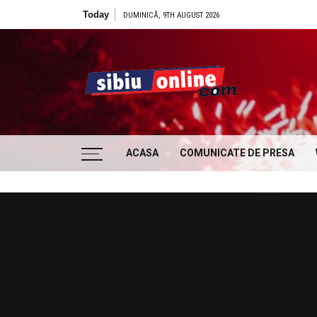
Skip to content
Today
DUMINICĂ, 9TH AUGUST 2026
Sibiu
… locatii si evenimente din Sibiu!!!
ACASA
COMUNICATE DE PRESA