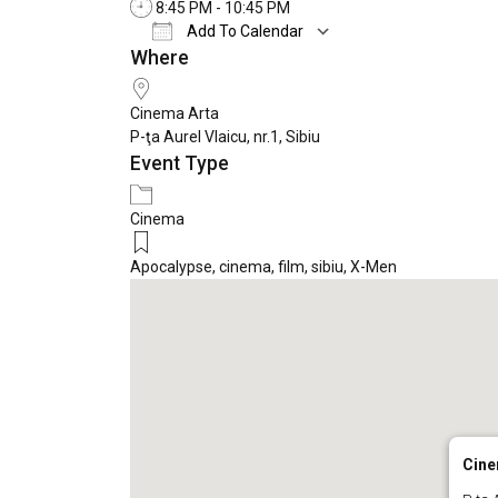
8:45 PM - 10:45 PM
Add To Calendar
Where
Download ICS
Google Calendar
Cinema Arta
P-ţa Aurel Vlaicu, nr.1, Sibiu
Event Type
Cinema
Apocalypse
,
cinema
,
film
,
sibiu
,
X-Men
Cine