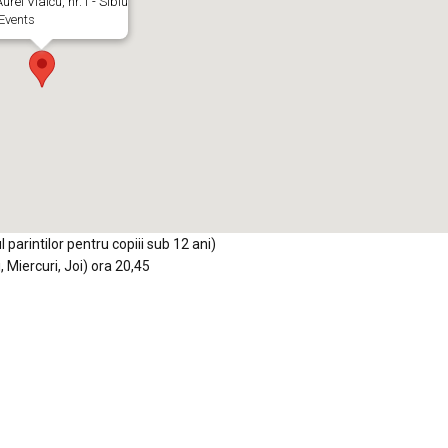
urel Vlaicu, nr.1 - Sibiu
Events
arintilor pentru copiii sub 12 ani)
 Miercuri, Joi) ora 20,45