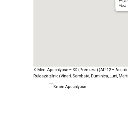
P-ţa A
View 
X-Men: Apocalypse – 3D (Premiera) (AP 12 – Acordul p
Ruleaza zilnic (Vineri, Sambata, Duminica, Luni, Marti,