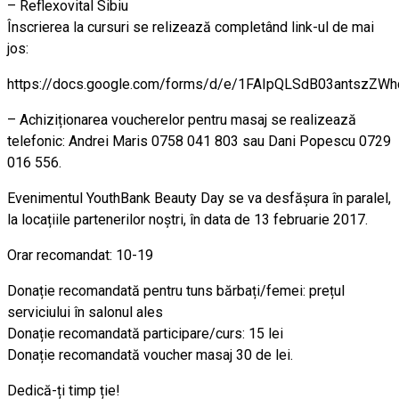
– Reflexovital Sibiu
Înscrierea la cursuri se relizează completând link-ul de mai
jos:
https://docs.google.com/forms/d/e/1FAIpQLSdB03antsz
– Achiziționarea voucherelor pentru masaj se realizează
telefonic: Andrei Maris 0758 041 803 sau Dani Popescu 0729
016 556.
Evenimentul YouthBank Beauty Day se va desfășura în paralel,
la locațiile partenerilor noștri, în data de 13 februarie 2017.
Orar recomandat: 10-19
Donație recomandată pentru tuns bărbați/femei: prețul
serviciului în salonul ales
Donație recomandată participare/curs: 15 lei
Donație recomandată voucher masaj 30 de lei.
Dedică-ți timp ție!