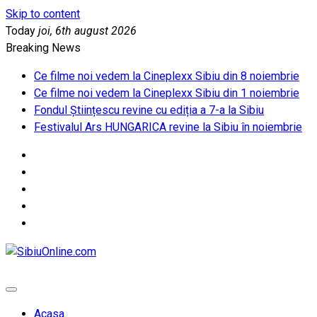
Skip to content
Today
joi, 6th august 2026
Breaking News
Ce filme noi vedem la Cineplexx Sibiu din 8 noiembrie
Ce filme noi vedem la Cineplexx Sibiu din 1 noiembrie
Fondul Științescu revine cu ediția a 7-a la Sibiu
Festivalul Ars HUNGARICA revine la Sibiu în noiembrie
SibiuOnline.com
… locatii si evenimente din Sibiu!!!
Acasa