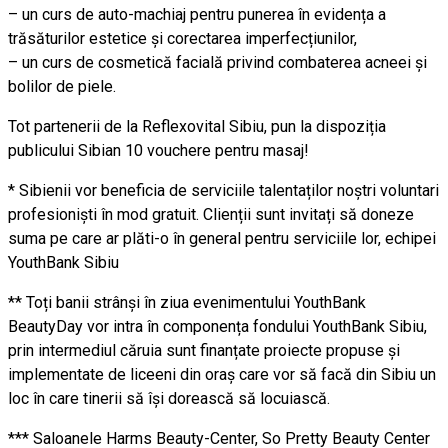
– un curs de auto-machiaj pentru punerea în evidența a
trăsăturilor estetice și corectarea imperfecțiunilor,
– un curs de cosmetică facială privind combaterea acneei și
bolilor de piele.
Tot partenerii de la Reflexovital Sibiu, pun la dispoziția
publicului Sibian 10 vouchere pentru masaj!
* Sibienii vor beneficia de serviciile talentaților noștri voluntari
profesioniști în mod gratuit. Clienții sunt invitați să doneze
suma pe care ar plăti-o în general pentru serviciile lor, echipei
YouthBank Sibiu
** Toți banii strânși în ziua evenimentului YouthBank
BeautyDay vor intra în componența fondului YouthBank Sibiu,
prin intermediul căruia sunt finanțate proiecte propuse și
implementate de liceeni din oraș care vor să facă din Sibiu un
loc în care tinerii să își dorească să locuiască.
*** Saloanele Harms Beauty-Center, So Pretty Beauty Center