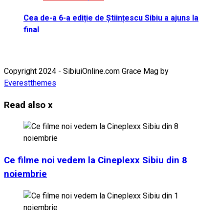
Cea de-a 6-a ediție de Științescu Sibiu a ajuns la
final
Copyright 2024 - SibiuiOnline.com Grace Mag by
Everestthemes
Read also
x
Ce filme noi vedem la Cineplexx Sibiu din 8
noiembrie