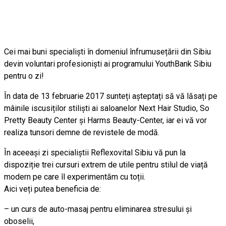
Cei mai buni specialiști în domeniul înfrumusețării din Sibiu
devin voluntari profesioniști ai programului YouthBank Sibiu
pentru o zi!
În data de 13 februarie 2017 sunteți așteptați să vă lăsați pe
mâinile iscusiților stiliști ai saloanelor Next Hair Studio, So
Pretty Beauty Center și Harms Beauty-Center, iar ei vă vor
realiza tunsori demne de revistele de modă.
În aceeași zi specialiștii Reflexovital Sibiu vă pun la
dispoziție trei cursuri extrem de utile pentru stilul de viață
modern pe care îl experimentăm cu toții.
Aici veți putea beneficia de:
– un curs de auto-masaj pentru eliminarea stresului și
oboselii,