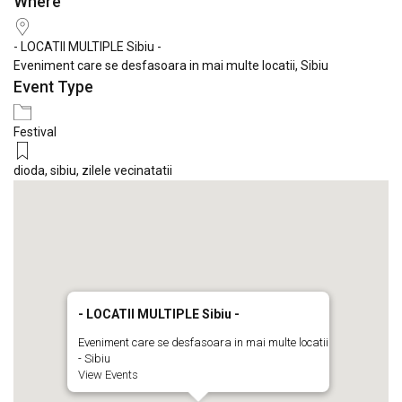
Where
Download ICS
Google Calendar
iCale
- LOCATII MULTIPLE Sibiu -
Eveniment care se desfasoara in mai multe locatii, Sibiu
Event Type
Festival
dioda
,
sibiu
,
zilele vecinatatii
- LOCATII MULTIPLE Sibiu -
Eveniment care se desfasoara in mai multe locatii
- Sibiu
View Events