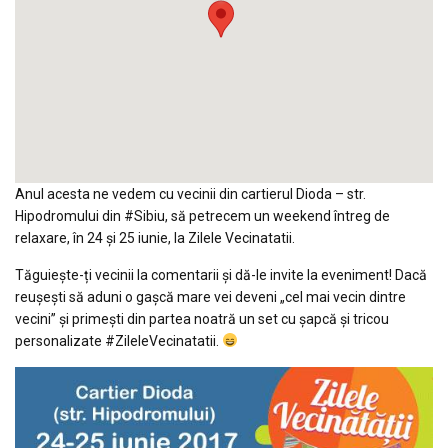
Anul acesta ne vedem cu vecinii din cartierul Dioda – str.
Hipodromului din #Sibiu, să petrecem un weekend întreg de
relaxare, în 24 și 25 iunie, la Zilele Vecinatatii.
Tăguiește-ți vecinii la comentarii și dă-le invite la eveniment! Dacă
reușești să aduni o gașcă mare vei deveni „cel mai vecin dintre
vecini” și primești din partea noatră un set cu șapcă și tricou
personalizate #ZileleVecinatatii.