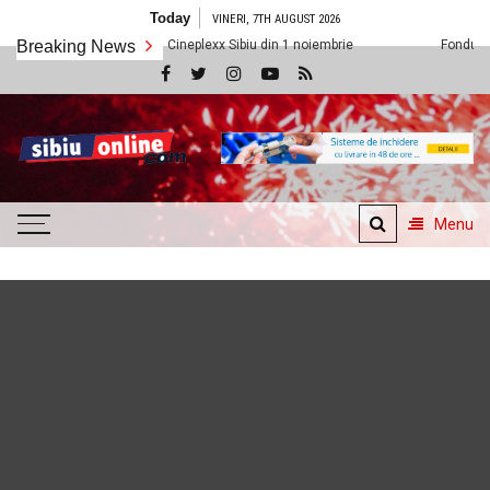
Skip
Today
VINERI, 7TH AUGUST 2026
to
noi vedem la Cineplexx Sibiu din 1 noiembrie
Breaking News
Fondul Științescu revine
content
SibiuOnline.com
… locatii si evenimente din
Sibiu!!!
Menu