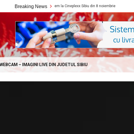
Ce filme noi vedem la Cineplexx Sibiu din 8 noiembrie
Breaking News
Ce film
Online.com
WEBCAM – IMAGINI LIVE DIN JUDETUL SIBIU