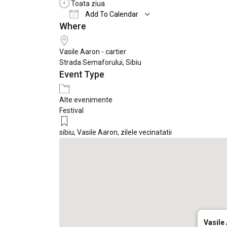
Toata ziua
Add To Calendar
Where
Download ICS
Google Calendar
Vasile Aaron - cartier
Strada Semaforului, Sibiu
Event Type
Alte evenimente
Festival
sibiu
,
Vasile Aaron
,
zilele vecinatatii
Vasile 