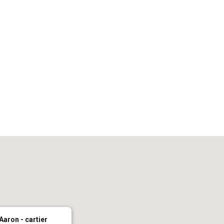
iCalendar
Office 365
Out
Aaron - cartier