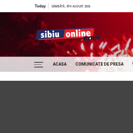
Skip to content
Today
SÂMBĂTĂ, 8TH AUGUST 2026
Sibiu
… locatii si evenimente din Sibiu!!!
ACASA
COMUNICATE DE PRESA