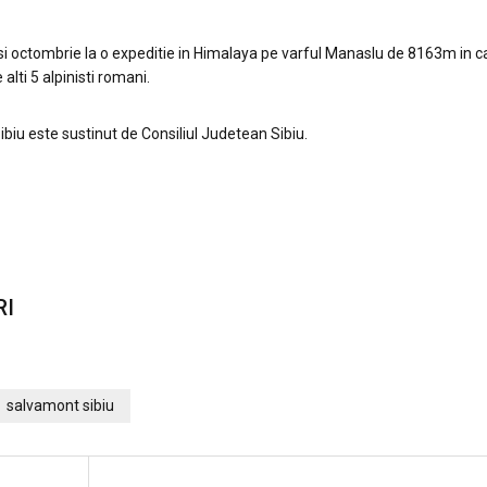
 si octombrie la o expeditie in Himalaya pe varful Manaslu de 8163m in ca
alti 5 alpinisti romani.
ibiu este sustinut de Consiliul Judetean Sibiu.
RI
salvamont sibiu