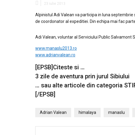
23 iulie 2013
Alpinistul Adi Valean va participa in luna septembrie
de coordonator al expeditiei. Din echipa mai fac parte 
Adi Valean, voluntar al Serviciului Public Salvamont S
www.manaslu2013.ro
www.adrianvalean.ro
[EPSB]Citeste si …
3 zile de aventura prin jurul Sibiului
… sau alte articole din categoria
STI
[/EPSB]
Adrian Valean
himalaya
manaslu