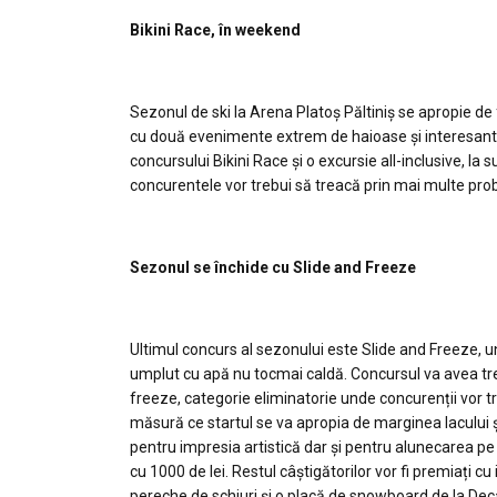
Bikini Race, în weekend
Sezonul de ski la Arena Platoș Păltiniș se apropie de
cu două evenimente extrem de haioase și interesante. 
concursului Bikini Race și o excursie all-inclusive, la
concurentele vor trebui să treacă prin mai multe pr
Sezonul se închide cu Slide and Freeze
Ultimul concurs al sezonului este Slide and Freeze, un 
umplut cu apă nu tocmai caldă. Concursul va avea trei
freeze, categorie eliminatorie unde concurenții vor t
măsură ce startul se va apropia de marginea lacului ș
pentru impresia artistică dar și pentru alunecarea p
cu 1000 de lei. Restul câștigătorilor vor fi premiați cu 
pereche de schiuri și o placă de snowboard de la Deca