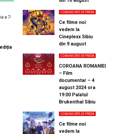
din 16 august
COMUNICATE DE PRESA
Ce filme noi
vedem la
Cineplexx Sibiu
din 9 august
ediția
COMUNICATE DE PRESA
COROANA ROMANIEI
– Film
documentar – 4
august 2024 ora
19:00 Palatul
Brukenthal Sibiu
COMUNICATE DE PRESA
Ce filme noi
vedem la