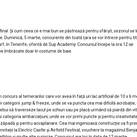
 final. Și cum ceea ce e mai bun se păstrează pentru sfârșit, sezonul se 
Duminică, 5 martie, concurente din toată țara se vor întrece pentru tit
 surf, în Tenerife, oferită de Sup Academy. Concursul începe la ora 12 iar
obe îmbrăcate doar în costume de baie.
concurs al temerarilor care vor avea în față un lac artificial de 10 x 6 me
 categorii: jump & freeze, unde se va puncta cea mai dificilă acrobație, 
rebui să traverseze lacul pe schiuri sau pe placă urmând să piardă din vi
i categoria ambarcațiuni, unde se vor primi puncte și pentru creativitate,
e zăpadă și pentru acvaplanare. Cea mai ingenioasă construcție va fi pr
invitații la Electric Castle și Airfield Festival, vouchere la magazinul Benj
thlon și multe alte surprize. Concursul are loc în data de 12 martie.