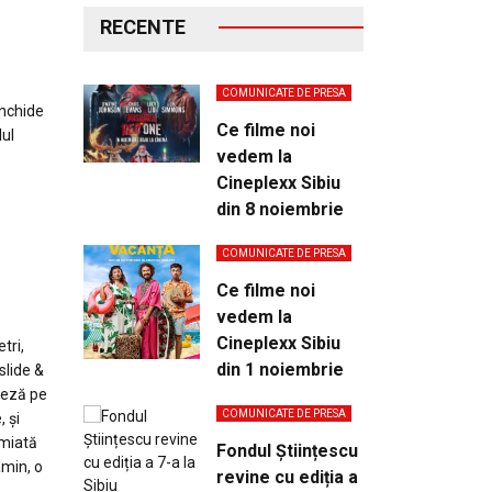
RECENTE
COMUNICATE DE PRESA
închide
Ce filme noi
lul
vedem la
Cineplexx Sibiu
din 8 noiembrie
COMUNICATE DE PRESA
Ce filme noi
vedem la
Cineplexx Sibiu
tri,
din 1 noiembrie
slide &
teză pe
COMUNICATE DE PRESA
 și
emiată
Fondul Științescu
amin, o
revine cu ediția a