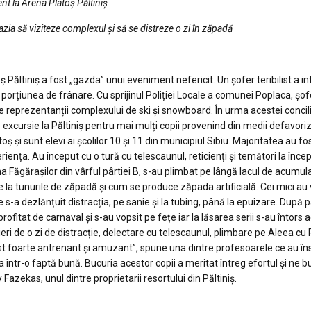
nt la Arena Platoș Păltiniș
zia să viziteze complexul și să se distreze o zi în zăpadă
ăltiniș a fost „gazda” unui eveniment nefericit. Un șofer teribilist a in
 porțiunea de frânare. Cu sprijinul Poliției Locale a comunei Poplaca, șof
ri de reprezentanții complexului de ski și snowboard. În urma acestei concili
xcursie la Păltiniș pentru mai mulți copii provenind din medii defavori
ș și sunt elevi ai școlilor 10 și 11 din municipiul Sibiu. Majoritatea au fo
eriența. Au început cu o tură cu telescaunul, reticienți și temători la înce
Făgărașilor din vârful pârtiei B, s-au plimbat pe lângă lacul de acumula
re la tunurile de zăpadă și cum se produce zăpada artificială. Cei mici au 
e s-a dezlănțuit distracția, pe sanie și la tubing, până la epuizare. După
profitat de carnaval și s-au vopsit pe fețe iar la lăsarea serii s-au întors 
ieri de o zi de distracție, delectare cu telescaunul, plimbare pe Aleea cu 
st foarte antrenant și amuzant”, spune una dintre profesoarele ce au îns
 într-o faptă bună. Bucuria acestor copii a meritat întreg efortul și ne
Fazekas, unul dintre proprietarii resortului din Păltiniș.