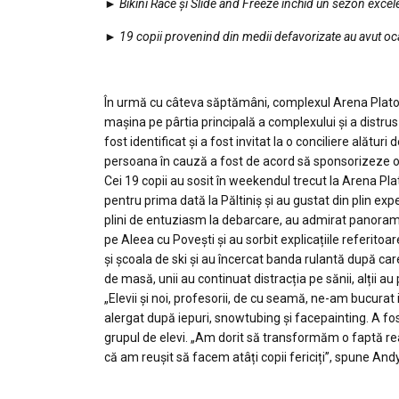
►
Bikini Race și Slide and Freeze închid un sezon excele
►
19 copii provenind din medii defavorizate au avut oca
În urmă cu câteva săptămâni, complexul Arena Platoș P
mașina pe pârtia principală a complexului și a distrus
fost identificat și a fost invitat la o conciliere alătu
persoana în cauză a fost de acord să sponsorizeze o e
Cei 19 copii au sosit în weekendul trecut la Arena Plato
pentru prima dată la Păltiniș și au gustat din plin exp
plini de entuziasm la debarcare, au admirat panorama 
pe Aleea cu Povești și au sorbit explicațiile referitoa
și școala de ski și au încercat banda rulantă după car
de masă, unii au continuat distracția pe sănii, alții au 
„Elevii și noi, profesorii, de cu seamă, ne-am bucurat 
alergat după iepuri, snowtubing și facepainting. A fo
grupul de elevi. „Am dorit să transformăm o faptă rea
că am reușit să facem atâți copii fericiți”, spune Andy 