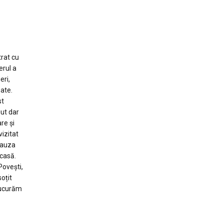
trat cu
erul a
eri,
zate.
st
put dar
re și
vizitat
 pauza
acasă.
Povești,
oțit
 bucurăm