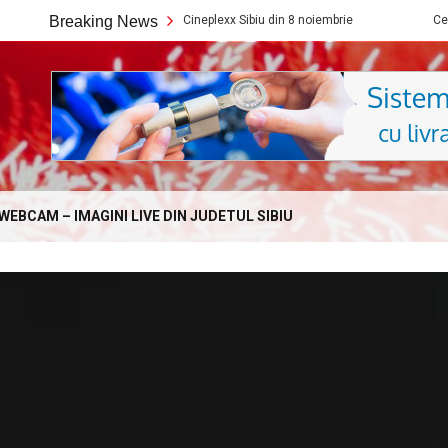
Ce filme noi vedem la Cineplexx Sibiu din 8 noiembrie
Breaking News
Ce filme noi 
Online.com
WEBCAM – IMAGINI LIVE DIN JUDETUL SIBIU