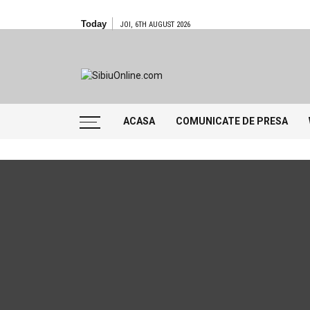
Skip to content
Today
JOI, 6TH AUGUST 2026
SibiuOnline
… locatii si evenimente din Sibiu!!!
ACASA
COMUNICATE DE PRESA