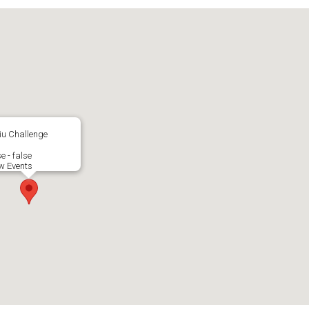
iu Challenge
e - false
w Events