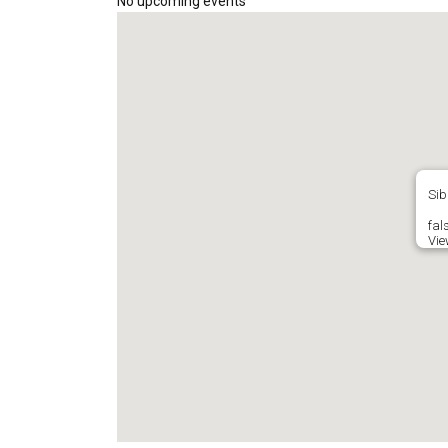
No upcoming events
Sib
fals
Vie