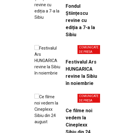
Fondul
Științescu
revine cu
ediția a 7-a la
Sibiu
COMUNICATE
DE PRESA
Festivalul Ars
HUNGARICA
revine la Sibiu
în noiembrie
COMUNICATE
DE PRESA
Ce filme noi
vedem la
Cineplexx
Sibiu din 24