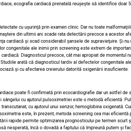
rdiace, ecografia cardiacă prenatală reuşeşte să identifice doar 5
detectate cu uşurinţă prin examen clinic. Dar nu toate malformaţi
naştere din ultimii ani scade rata detectării precoce a acestor af
enţa cardiacă şi scad considerabil şansele de supravieţuire. Şi nu 
r congenitale ale inimii prin screening este extrem de importantă, 
gie cardiacă. Diagnosticul precoce, cât mai apropiat de momentul n
 Studiile arată că diagnosticul tardiv al defectelor congenitale al
ociază şi cu afectarea creierului datorită oxigenării insuficiente.
ardiace poate fi confirmată prin ecocardiografie dar un astfel de
ii sângelui cu ajutorul pulsoximetriei este o metodă eficientă. P
 transcutanat, cu ajutorul unui senzor, hemoglobina oxigenată. Cu
soximetria este, în prezent, metoda screening cea mai eficientă 
ctării rapide permite optimizarea prognosticului pe termen scurt şi
ansă nesperată, încă o dovadă a faptului că împreună putem şi fac