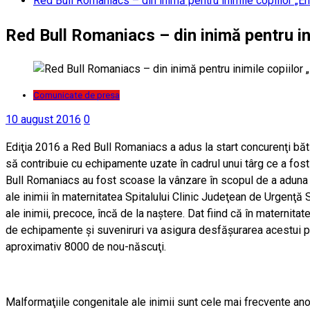
Red Bull Romaniacs – din inimă pentru inimile copiilor „E
Red Bull Romaniacs – din inimă pentru in
Comunicate de presa
10 august 2016
0
Ediţia 2016 a Red Bull Romaniacs a adus la start concurenţi bătăi
să contribuie cu echipamente uzate în cadrul unui târg ce a fos
Bull Romaniacs au fost scoase la vânzare în scopul de a aduna 
ale inimii în maternitatea Spitalului Clinic Judeţean de Urgenţă
ale inimii, precoce, încă de la naştere. Dat fiind că în maternit
de echipamente şi suveniruri va asigura desfăşurarea acestui proi
aproximativ 8000 de nou-născuţi.
Malformaţiile congenitale ale inimii sunt cele mai frecvente an