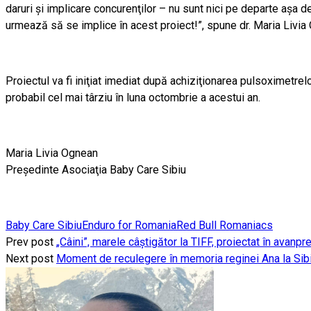
daruri şi implicare concurenţilor – nu sunt nici pe departe aşa d
urmează să se implice în acest proiect!”, spune dr. Maria Livia
Proiectul va fi iniţiat imediat după achiziţionarea pulsoximetrelo
probabil cel mai târziu în luna octombrie a acestui an.
Maria Livia Ognean
Preşedinte Asociaţia Baby Care Sibiu
Baby Care Sibiu
Enduro for Romania
Red Bull Romaniacs
Prev post
„Câini”, marele câștigător la TIFF, proiectat în avanp
Next post
Moment de reculegere în memoria reginei Ana la Sibi