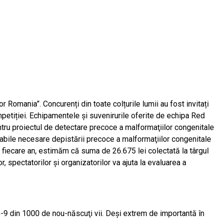
 Romania”. Concurenți din toate colțurile lumii au fost invitați
petiției. Echipamentele și suvenirurile oferite de echipa Red
tru proiectul de detectare precoce a malformaţiilor congenitale
mabile necesare depistării precoce a malformaţiilor congenitale
în fiecare an, estimăm că suma de 26.675 lei colectată la târgul
 spectatorilor şi organizatorilor va ajuta la evaluarea a
6-9 din 1000 de nou-născuţi vii. Deşi extrem de importantă în