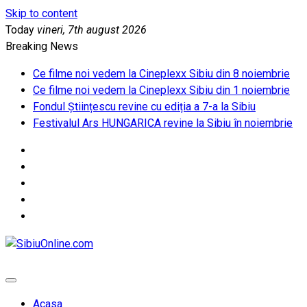
Skip to content
Today
vineri, 7th august 2026
Breaking News
Ce filme noi vedem la Cineplexx Sibiu din 8 noiembrie
Ce filme noi vedem la Cineplexx Sibiu din 1 noiembrie
Fondul Științescu revine cu ediția a 7-a la Sibiu
Festivalul Ars HUNGARICA revine la Sibiu în noiembrie
SibiuOnline.com
… locatii si evenimente din Sibiu!!!
Acasa