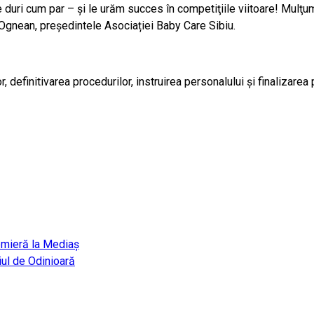
e duri cum par – şi le urăm succes în competiţiile viitoare! Mulţum
 Ognean, președintele Asociației Baby Care Sibiu.
r, definitivarea procedurilor, instruirea personalului şi finalizare
remieră la Mediaș
ul de Odinioară