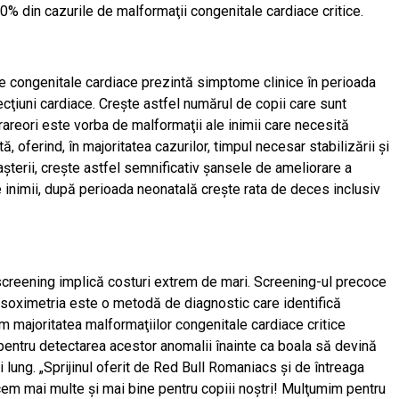
0% din cazurile de malformaţii congenitale cardiace critice.
ile congenitale cardiace prezintă simptome clinice în perioada
ecţiuni cardiace. Creşte astfel numărul de copii care sunt
rareori este vorba de malformaţii ale inimii care necesită
oferind, în majoritatea cazurilor, timpul necesar stabilizării şi
aşterii, creşte astfel semnificativ şansele de ameliorare a
e inimii, după perioada neonatală creşte rata de deces inclusiv
 screening implică costuri extrem de mari. Screening-ul precoce
ulsoximetria este o metodă de diagnostic care identifică
m majoritatea malformaţiilor congenitale cardiace critice
pentru detectarea acestor anomalii înainte ca boala să devină
 lung. „Sprijinul oferit de Red Bull Romaniacs și de întreaga
em mai multe şi mai bine pentru copiii noştri! Mulţumim pentru