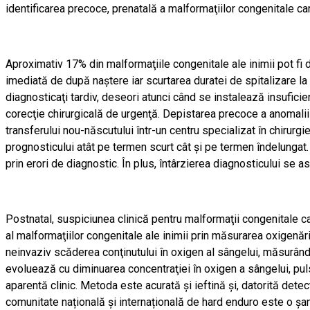
identificarea precoce, prenatală a malformaţiilor congenitale ca
Aproximativ 17% din malformaţiile congenitale ale inimii pot fi 
imediată de după naştere iar scurtarea duratei de spitalizare la 
diagnosticaţi tardiv, deseori atunci când se instalează insufici
corecţie chirurgicală de urgenţă. Depistarea precoce a anomaliilo
transferului nou-născutului într-un centru specializat în chirur
prognosticului atât pe termen scurt cât şi pe termen îndelungat.
prin erori de diagnostic. În plus, întârzierea diagnosticului se as
Postnatal, suspiciunea clinică pentru malformaţii congenitale c
al malformaţiilor congenitale ale inimii prin măsurarea oxigenăr
neinvaziv scăderea conţinutului în oxigen al sângelui, măsurând
evoluează cu diminuarea concentraţiei în oxigen a sângelui, pul
aparentă clinic. Metoda este acurată şi ieftină şi, datorită dete
comunitate națională și internațională de hard enduro este o ş