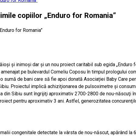
nduro for Romania”
imile copiilor „Enduro for Romania”
oşi şi inimoşi dar și un nou proiect caritabil sub egida „Enduro for
t amenajat pe bulevardul Corneliu Coposu în timpul prologului com
o sumă de bani care să fie apoi donată Asociației Baby Care pen
 Sibiu. Proiectul implică achiziţionarea de pulsoximetre şi consu
atea din Sibiu sunt îngrijiţi aproximativ 2700-2800 de nou-născuţi 
ect pentru aproximativ 3 ani. Astfel, generozitatea concurenţilor,
omalii congenitale detectate la vârsta de nou-născut, apărând la 