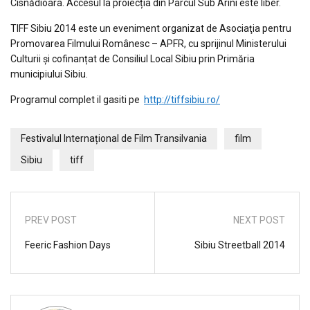
Cisnădioara. Accesul la proiecția din Parcul Sub Arini este liber.
TIFF Sibiu 2014 este un eveniment organizat de Asociaţia pentru
Promovarea Filmului Românesc – APFR, cu sprijinul Ministerului
Culturii și cofinanțat de Consiliul Local Sibiu prin Primăria
municipiului Sibiu.
Programul complet il gasiti pe
http://tiffsibiu.ro/
Festivalul Internațional de Film Transilvania
film
Sibiu
tiff
PREV POST
NEXT POST
Feeric Fashion Days
Sibiu Streetball 2014