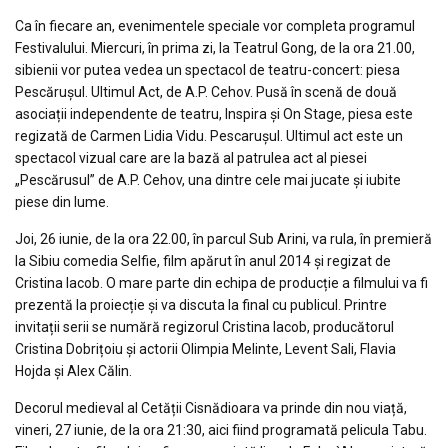
Ca în fiecare an, evenimentele speciale vor completa programul
Festivalului. Miercuri, în prima zi, la Teatrul Gong, de la ora 21.00,
sibienii vor putea vedea un spectacol de teatru-concert: piesa
Pescărușul. Ultimul Act, de A.P. Cehov. Pusă în scenă de două
asociații independente de teatru, Inspira și On Stage, piesa este
regizată de Carmen Lidia Vidu. Pescarușul. Ultimul act este un
spectacol vizual care are la bază al patrulea act al piesei
„Pescărusul” de A.P. Cehov, una dintre cele mai jucate și iubite
piese din lume.
Joi, 26 iunie, de la ora 22.00, în parcul Sub Arini, va rula, în premieră
la Sibiu comedia Selfie, film apărut în anul 2014 și regizat de
Cristina Iacob. O mare parte din echipa de producție a filmului va fi
prezentă la proiecție și va discuta la final cu publicul. Printre
invitații serii se numără regizorul Cristina Iacob, producătorul
Cristina Dobrițoiu și actorii Olimpia Melinte, Levent Sali, Flavia
Hojda și Alex Călin.
Decorul medieval al Cetății Cisnădioara va prinde din nou viață,
vineri, 27 iunie, de la ora 21:30, aici fiind programată pelicula Tabu.