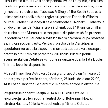
Filmul mut a filmului va fi acompaniată live de Foley`Ala, o mixtură
de ritmuri polineziene, sintetizatoare, instrumente acustice, voce
și modulații electronice. Tabu sau A Story of the South Seas este
ultima peliculă realizată de regizorul german Friedrich Wilhelm
Murnau. Proiectul a început ca o colaborare cu Robert J. Flaherty la
un documentar de ficţiune şi s-a încheiat, după 18 luni, ca un film
de (unic) autor. Murnau nu a mai putut, din păcate, să fie prezent
la premiera peliculei, care a avut loc la o săptămână după moartea
sa, într-un accident auto. Pentru proiecția de la Cisnădioara
spectatorii vor avea la dispoziție și un autocar, care va pleca spre
cetate la ora 20:45 din parcarea Sălii Thalia. Biletele pentru
evenimentul din Cetate se vor pune în vânzare doar la fața locului,
în limita locurilor disponibile.
Muzeul în aer liber Astra va găzdui și anul acesta un film care să
se integreze perfect în decor, sâmbătă, 28 iunie, de la ora 22.00,
All is Lost / Când totul e pierdut, cu Robert Redford în distribuție.
Prețul biletelor pentru ediția 2014 a TIFF Sibiu este de 10
lei/proiecție și 7 lei redus la Teatrul Gong, Bohemian Flow și
Librăria Habitus, 10 lei la Muzeul Astra și 15 lei la Cetatea