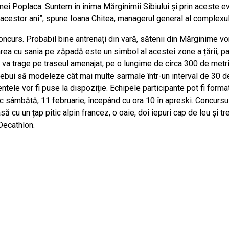
comunei Poplaca. Suntem în inima Mărginimii Sibiului și prin acest
l acestor ani”, spune Ioana Chitea, managerul general al complexul
ncurs. Probabil bine antrenați din vară, sătenii din Mărginime vor
rea cu sania pe zăpadă este un simbol al acestei zone a țării, par
ei îi va trage pe traseul amenajat, pe o lungime de circa 300 de me
rebui să modeleze cât mai multe sarmale într-un interval de 30 de
entele vor fi puse la dispoziție. Echipele participante pot fi form
 loc sâmbătă, 11 februarie, începând cu ora 10 în apreski. Concursu
ă cu un țap pitic alpin francez, o oaie, doi iepuri cap de leu și t
Decathlon.