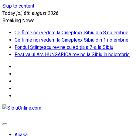
Skip to content
Today
joi, 6th august 2026
Breaking News
Ce filme noi vedem la Cineplexx Sibiu din 8 noiembrie
Ce filme noi vedem la Cineplexx Sibiu din 1 noiembrie
Fondul Științescu revine cu ediția a 7-a la Sibiu
Festivalul Ars HUNGARICA revine la Sibiu în noiembrie
SibiuOnline.com
… locatii si evenimente din Sibiu!!!
Acasa