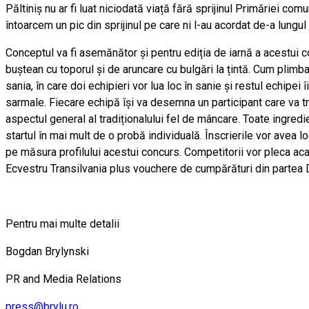
Păltiniș nu ar fi luat niciodată viață fără sprijinul Primăriei 
întoarcem un pic din sprijinul pe care ni l-au acordat de-a lungu
Conceptul va fi asemănător și pentru ediția de iarnă a acestui co
buștean cu toporul și de aruncare cu bulgări la țintă. Cum plimba
sania, în care doi echipieri vor lua loc în sanie și restul echip
sarmale. Fiecare echipă își va desemna un participant care va t
aspectul general al tradiționalului fel de mâncare. Toate ingredi
startul în mai mult de o probă individuală. Înscrierile vor avea
pe măsura profilului acestui concurs. Competitorii vor pleca acas
Ecvestru Transilvania plus vouchere de cumpărături din partea 
Pentru mai multe detalii
Bogdan Brylynski
PR and Media Relations
press@brylu.ro