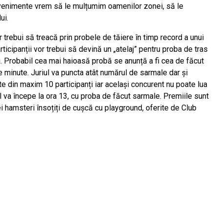
e evenimente vrem să le mulțumim oamenilor zonei, să le
ui.
 trebui să treacă prin probele de tăiere în timp record a unui
ticipanții vor trebui să devină un „atelaj” pentru proba de tras
tri. Probabil cea mai haioasă probă se anunță a fi cea de făcut
 minute. Juriul va puncta atât numărul de sarmale dar și
ate din maxim 10 participanți iar același concurent nu poate lua
l va începe la ora 13, cu proba de făcut sarmale. Premiile sunt
rei hamsteri însoțiți de cușcă cu playground, oferite de Club