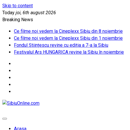
Skip to content
Today
joi, 6th august 2026
Breaking News
Ce filme noi vedem la Cineplexx Sibiu din 8 noiembrie
Ce filme noi vedem la Cineplexx Sibiu din 1 noiembrie
Fondul Științescu revine cu ediția a 7-a la Sibiu
Festivalul Ars HUNGARICA revine la Sibiu în noiembrie
SibiuOnline.com
… locatii si evenimente din Sibiu!!!
Acasa