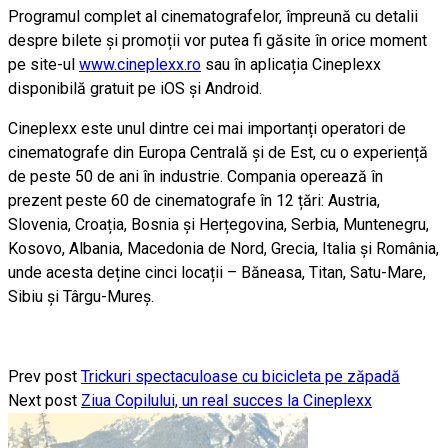
Programul complet al cinematografelor, împreună cu detalii
despre bilete și promoții vor putea fi găsite în orice moment
pe site-ul
www.cineplexx.ro
sau în aplicația Cineplexx
disponibilă gratuit pe iOS și Android.
Cineplexx este unul dintre cei mai importanți operatori de
cinematografe din Europa Centrală și de Est, cu o experiență
de peste 50 de ani în industrie. Compania operează în
prezent peste 60 de cinematografe în 12 țări: Austria,
Slovenia, Croația, Bosnia și Herțegovina, Serbia, Muntenegru,
Kosovo, Albania, Macedonia de Nord, Grecia, Italia și România,
unde acesta deține cinci locații – Băneasa, Titan, Satu-Mare,
Sibiu și Târgu-Mureș.
Prev post
Trickuri spectaculoase cu bicicleta pe zăpadă
Next post
Ziua Copilului, un real succes la Cineplexx