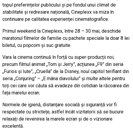
topul preferințelor publicului și pe fondul unui climat de
stabilitate și redresare națională, Cineplexx va miza în
continuare pe calitatea experienței cinematografice.
Primul weekend la Cineplexx, între 28 – 30 mai, deschide
maratonul filmelor de familie cu pachete speciale la doar 8 lei
biletul, cu popcorn și suc gratuite.
Vara la cinema continuă în forță cu super-producții noi,
precum filmul animat „Tom și Jerry”, acțiunea „F9” din seria
„Furios și Iute”, „Cruella” de la Disney, noul capitol terifiant din
seria „Conjuring” – „E mâna diavolului” și multe altele pentru
toți cei care vor căuta să evadeze din cotidian la răcoarea din
fața marelui ecran.
Normele de igienă, distanțare socială și siguranță vor fi
respectate cu strictețe, astfel încât vizitatorii să se bucure
relaxați de revenirea la marele ecran și de o vizionare
excelentă.