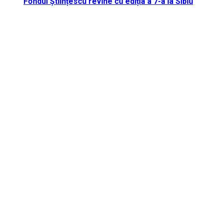
Fondul Științescu revine cu ediția a 7-a la Sibiu