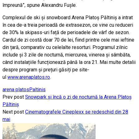
împreună”, spune Alexandru Fușle.
Complexul de ski și snowboard Arena Platoș Păltiniș a intrat
în cea de-a treia perioadă de extrasezon, ce vine cu reduceri
de 30% la skipass-uri față de perioadele de vârf de sezon.
Cardul de zi costă doar 70 de lei, fiind printre cele mai ieftine
din țară, comparativ cu celelalte resorturi. Programul zilnic
include și 3 zile de nocturnă, miercurea, vinerea și sâmbăta,
când instalațiile funcționează până la ora 21. Mai multe detalii
despre program și prețuri găsiți pe site-
ul
www.arenaplatos.ro
.
arena platos
Paltinis
Prev post
Snowpark și încă o zi de nocturnă la Arena Platoș
Păltiniș
Next post
Cinematografele Cineplexx se redeschid din 28
mai