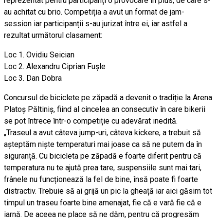
reprezentat pentru participanți o provocare în plus, de care s-
au achitat cu brio. Competiția a avut un format de jam-
session iar participanții s-au jurizat între ei, iar astfel a
rezultat următorul clasament:
Loc 1. Ovidiu Seician
Loc 2. Alexandru Ciprian Fușle
Loc 3. Dan Dobra
Concursul de biciclete pe zăpadă a devenit o tradiție la Arena
Platoș Păltiniș, fiind al cincelea an consecutiv în care bikerii
se pot întrece într-o competiție cu adevărat inedită.
„Traseul a avut câteva jump-uri, câteva kickere, a trebuit să
așteptăm niște temperaturi mai joase ca să ne putem da în
siguranță. Cu bicicleta pe zăpadă e foarte diferit pentru că
temperatura nu te ajută prea tare, suspensiile sunt mai tari,
frânele nu funcționează la fel de bine, însă poate fi foarte
distractiv. Trebuie să ai grijă un pic la gheață iar aici găsim tot
timpul un traseu foarte bine amenajat, fie că e vară fie că e
iarnă. De aceea ne place să ne dăm, pentru că progresăm