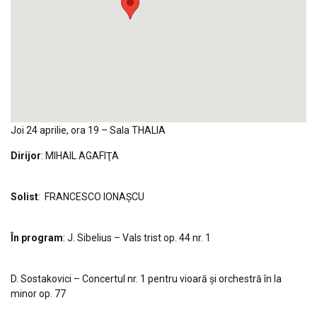
Joi 24 aprilie, ora 19 – Sala THALIA
Dirijor
: MIHAIL AGAFIŢA
Solist
: FRANCESCO IONAŞCU
În program
: J. Sibelius – Vals trist op. 44 nr. 1
D. Sostakovici – Concertul nr. 1 pentru vioară şi orchestră în la
minor op. 77