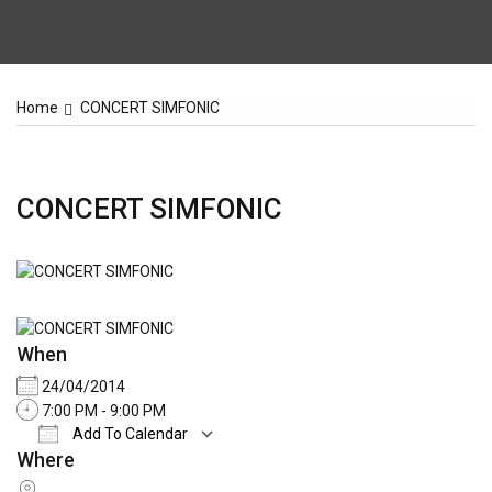
Home
CONCERT SIMFONIC
CONCERT SIMFONIC
When
24/04/2014
7:00 PM - 9:00 PM
Add To Calendar
Where
Download ICS
Google Calendar
iCale