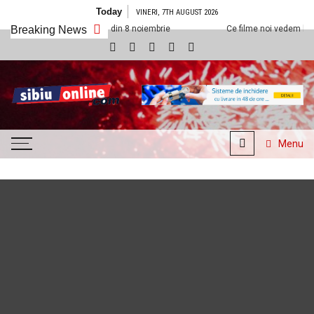
Skip
Today
VINERI, 7TH AUGUST 2026
to
plexx Sibiu din 8 noiembrie
Breaking News
Ce filme noi vedem la Cineplexx Sibiu d
content
SibiuOnline.com
… locatii si evenimente din
Sibiu!!!
Menu