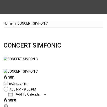
Home
CONCERT SIMFONIC
CONCERT SIMFONIC
When
05/05/2016
7:00 PM - 9:00 PM
Add To Calendar
Where
Download ICS
Google Calendar
iCale