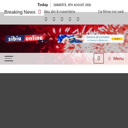
Skip to content
Today
SÂMBĂTĂ, 8TH AUGUST 2026
a Cineplexx Sibiu din 8 noiembrie
Breaking News
Ce filme noi vedem la Cineplexx S
SibiuOnline.com
… locatii si evenimente din
Sibiu!!!
Menu