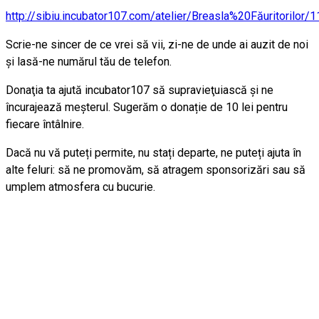
http://
sibiu.incubator107.com/
atelier/
Breasla%20Făuritorilor/
Scrie-ne sincer de ce vrei să vii, zi-ne de unde ai auzit de noi
și lasă-ne numărul tău de telefon.
Donaţia ta ajută incubator107 să supravieţuiască și ne
încurajează meşterul. Sugerăm o donație de 10 lei pentru
fiecare întâlnire.
Dacă nu vă puteți permite, nu stați departe, ne puteți ajuta în
alte feluri: să ne promovăm, să atragem sponsorizări sau să
umplem atmosfera cu bucurie.