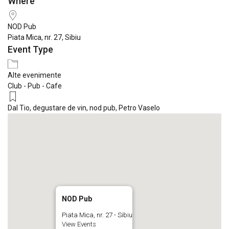
Where
Download ICS
Google Calendar
iCale
NOD Pub
Piata Mica, nr. 27, Sibiu
Event Type
Alte evenimente
Club - Pub - Cafe
Dal Tio
,
degustare de vin
,
nod pub
,
Petro Vaselo
NOD Pub
Piata Mica, nr. 27 - Sibiu
View Events