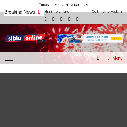
Skip to content
Today
VINERI, 7TH AUGUST 2026
ineplexx Sibiu din 8 noiembrie
Breaking News
Ce filme noi vedem la Cineplexx Sibiu
SibiuOnline.com
… locatii si evenimente din
Sibiu!!!
Menu