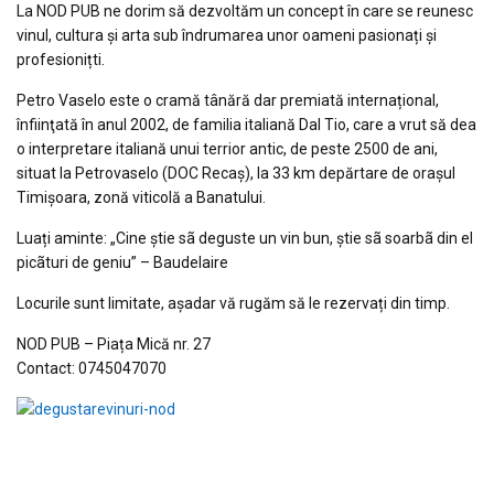
La NOD PUB ne dorim să dezvoltăm un concept în care se reunesc
vinul, cultura și arta sub îndrumarea unor oameni pasionați și
profesionițti.
Petro Vaselo este o cramă tânără dar premiată internațional,
înfiinţată în anul 2002, de familia italiană Dal Tio, care a vrut să dea
o interpretare italiană unui terrior antic, de peste 2500 de ani,
situat la Petrovaselo (DOC Recaș), la 33 km depărtare de oraşul
Timişoara, zonă viticolă a Banatului.
Luați aminte: „Cine ştie sã deguste un vin bun, ştie sã soarbã din el
picãturi de geniu” – Baudelaire
Locurile sunt limitate, așadar vă rugăm să le rezervați din timp.
NOD PUB – Piața Mică nr. 27
Contact: 0745047070