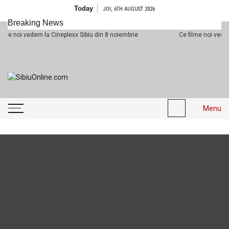
Skip to content
Today
JOI, 6TH AUGUST 2026
Breaking News
i vedem la Cineplexx Sibiu din 8 noiembrie
Ce filme noi vedem la Cin
SibiuOnline.com
… locatii si evenimente din
Sibiu!!!
Menu