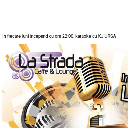
In fiecare luni incepand cu ora 22:00, karaoke cu KJ URSA